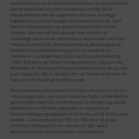
evenementen over de Duitse taal en cultuur. De gevel brokkelt
aan de buitenkant af, maar het interieur van de villa is
indrukwekkend met zijn uitgebreide stucwerk, prachtige
tegelkachels, enorme spiegels en cassettenplafonds. Carol
Benisch zou betrokken zijn geweest bij de bouw van het
complex, dat ooit ook het naburige huis omvatte, de
voormalige zetel van de Amerikaanse ambassade. Vanaf de
19e eeuw verbleef de familie Blaremberg, die teruggaat op
Waldemar (Vladimir) Blaremberg, hier. De edelman uit
Vlaanderen (nu België) was tijdens de Russische bezetting
(1828-1834) als hoge officier overgeplaatst van Odessa naar
Boekarest. In 1830 trouwde hij met Pulcheria Ghica, de zus van
prins Alexandru Ghica, die later door de Turken en Russen tot
heerser over Walachije werd benoemd.
De protestantse parochiekerk in Strada Luterana 2 is ook een
ontmoetingsplaats voor de protestantse Duitse minderheid en
germanofiele inwoners van Boekarest. Er worden nog steeds
kerkdiensten in het Duits gehouden en concerten en
tentoonstellingen georganiseerd. De bouw van de driebeukige
basiliek – ontworpen tussen 1851 en 1853 door de Duitse
architect A. Mohnbach in een eclectische stijl – werd
gefinancierd door de parochianen van Boekarest.