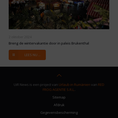
2 oktober 2024
Breng de wintervakantie door in paleis Brukenthal
LEES NU ...
UiR News is een project van
Urlaub in Rumänien
van
RED
FROG AGENTIE S.R.L.
.
Sitemap
Afdruk
Gegevensbescherming