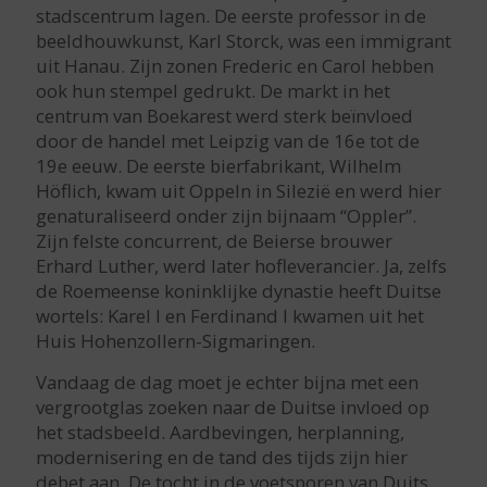
stadscentrum lagen. De eerste professor in de
beeldhouwkunst, Karl Storck, was een immigrant
uit Hanau. Zijn zonen Frederic en Carol hebben
ook hun stempel gedrukt. De markt in het
centrum van Boekarest werd sterk beïnvloed
door de handel met Leipzig van de 16e tot de
19e eeuw. De eerste bierfabrikant, Wilhelm
Höflich, kwam uit Oppeln in Silezië en werd hier
genaturaliseerd onder zijn bijnaam “Oppler”.
Zijn felste concurrent, de Beierse brouwer
Erhard Luther, werd later hofleverancier. Ja, zelfs
de Roemeense koninklijke dynastie heeft Duitse
wortels: Karel I en Ferdinand I kwamen uit het
Huis Hohenzollern-Sigmaringen.
Vandaag de dag moet je echter bijna met een
vergrootglas zoeken naar de Duitse invloed op
het stadsbeeld. Aardbevingen, herplanning,
modernisering en de tand des tijds zijn hier
debet aan. De tocht in de voetsporen van Duits