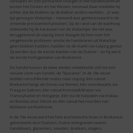
verkopen en zich permanent vestigen in het handelscentrum
tussen het Oosten en het Westen. Eenmaal daar ontdekte hij
echter dat de klokken op de Balkan anders werkten… Er was
tijd genoeg in Walachije – niemand was geïnteresseerd in de
vreemde precisiemechanismen. Op de rand van de wanhoop
ontmoette hij de karavaan van de Walachijër die net was
teruggekeerd uit Leipzig. Deze klaagde bij hem over het
omgekeerde probleem: omdat de handelaren uit Walachije
geen klokken hadden, hadden ze de markt van Leipzig gemist.
Zij werden dus de eerste klanten van de Duitser – en hij werd
de eerste horlogemaker van Boekarest.
De handel tussen de twee steden ontwikkelde zich tot een
nieuwe vorm van handel, de “lipscanie”. In de 18e eeuw
leidden verschillende routes naar Leipzig: één vanuit
Boekarest langs de Donau via Wenen; één noordwaarts via
Praag en Saksen; één vanuit Kronstadt/Brașov via
Transsylvanië en Hongarije, één via de Karpaten via Krakau
en Breslau door Silezië en één vanuit het noorden van
Moldavië via Roethenië.
In de 19e eeuw werd het hele economische leven in Boekarest
gekenmerkt door Duitsers. Duitse immigranten waren
handelaars, glazeniers, smeden, drukkers, slagers,