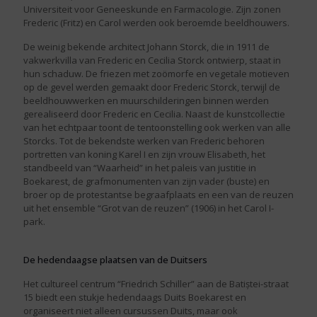
Universiteit voor Geneeskunde en Farmacologie. Zijn zonen
Frederic (Fritz) en Carol werden ook beroemde beeldhouwers.
De weinig bekende architect Johann Storck, die in 1911 de
vakwerkvilla van Frederic en Cecilia Storck ontwierp, staat in
hun schaduw. De friezen met zoömorfe en vegetale motieven
op de gevel werden gemaakt door Frederic Storck, terwijl de
beeldhouwwerken en muurschilderingen binnen werden
gerealiseerd door Frederic en Cecilia. Naast de kunstcollectie
van het echtpaar toont de tentoonstelling ook werken van alle
Storcks. Tot de bekendste werken van Frederic behoren
portretten van koning Karel I en zijn vrouw Elisabeth, het
standbeeld van “Waarheid” in het paleis van justitie in
Boekarest, de grafmonumenten van zijn vader (buste) en
broer op de protestantse begraafplaats en een van de reuzen
uit het ensemble “Grot van de reuzen” (1906) in het Carol I-
park.
De hedendaagse plaatsen van de Duitsers
Het cultureel centrum “Friedrich Schiller” aan de Batiștei-straat
15 biedt een stukje hedendaags Duits Boekarest en
organiseert niet alleen cursussen Duits, maar ook