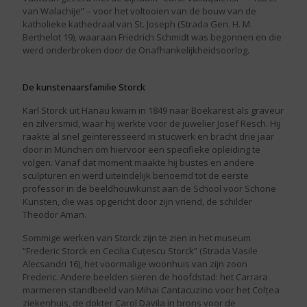
van Walachije” – voor het voltooien van de bouw van de
katholieke kathedraal van St. Joseph (Strada Gen. H. M.
Berthelot 19), waaraan Friedrich Schmidt was begonnen en die
werd onderbroken door de Onafhankelijkheidsoorlog.
De kunstenaarsfamilie Storck
Karl Storck uit Hanau kwam in 1849 naar Boekarest als graveur
en zilversmid, waar hij werkte voor de juwelier Josef Resch. Hij
raakte al snel geïnteresseerd in stucwerk en bracht drie jaar
door in München om hiervoor een specifieke opleiding te
volgen. Vanaf dat moment maakte hij bustes en andere
sculpturen en werd uiteindelijk benoemd tot de eerste
professor in de beeldhouwkunst aan de School voor Schone
Kunsten, die was opgericht door zijn vriend, de schilder
Theodor Aman.
Sommige werken van Storck zijn te zien in het museum
“Frederic Storck en Cecilia Cuțescu Storck” (Strada Vasile
Alecsandri 16), het voormalige woonhuis van zijn zoon
Frederic. Andere beelden sieren de hoofdstad: het Carrara
marmeren standbeeld van Mihai Cantacuzino voor het Colțea
ziekenhuis, de dokter Carol Davila in brons voor de