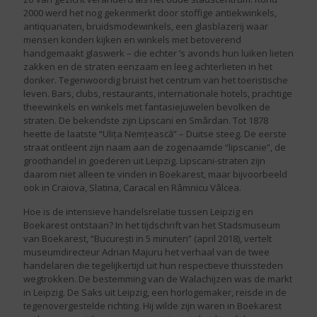
2000 werd het nog gekenmerkt door stoffige antiekwinkels,
antiquariaten, bruidsmodewinkels, een glasblazerij waar
mensen konden kijken en winkels met betoverend
handgemaakt glaswerk – die echter ’s avonds hun luiken lieten
zakken en de straten eenzaam en leeg achterlieten in het
donker. Tegenwoordig bruist het centrum van het toeristische
leven. Bars, clubs, restaurants, internationale hotels, prachtige
theewinkels en winkels met fantasiejuwelen bevolken de
straten. De bekendste zijn Lipscani en Smârdan. Tot 1878
heette de laatste “Ulița Nemțească” – Duitse steeg. De eerste
straat ontleent zijn naam aan de zogenaamde “lipscanie”, de
groothandel in goederen uit Leipzig. Lipscani-straten zijn
daarom niet alleen te vinden in Boekarest, maar bijvoorbeeld
ook in Craiova, Slatina, Caracal en Râmnicu Vâlcea.
Hoe is de intensieve handelsrelatie tussen Leipzig en
Boekarest ontstaan? In het tijdschrift van het Stadsmuseum
van Boekarest, “București in 5 minuten” (april 2018), vertelt
museumdirecteur Adrian Majuru het verhaal van de twee
handelaren die tegelijkertijd uit hun respectieve thuissteden
wegtrokken. De bestemming van de Walachijzen was de markt
in Leipzig. De Saks uit Leipzig, een horlogemaker, reisde in de
tegenovergestelde richting. Hij wilde zijn waren in Boekarest