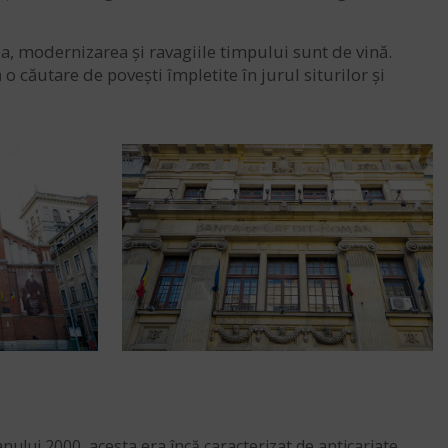
ea, modernizarea și ravagiile timpului sunt de vină.
căutare de povești împletite în jurul siturilor și
 anului 2000, acesta era încă caracterizat de anticariate