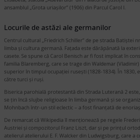
ansamblul „Grota uriașilor” (1906) din Parcul Carol I.
Locurile de astăzi ale germanilor
Centrul cultural „Friedrich Schiller” de pe strada Batiște
limba și cultura germană. Fațada este dărăpănată la exterio
casete. Se spune că Carol Benisch ar fi fost implicat în con
familia Blaremberg, care se trage din Waldemar (Vladimir) B
superior în timpul ocupației rusești (1828-1834). În 1830, e
către turci și ruși.
Biserica parohială protestantă din Strada Luterană 2 este
se țin încă slujbe religioase în limba germană și se organiz
Mohnbach într-un stil eclectic – a fost finanțată de enoriaș
De remarcat că Wikipedia îl menționează pe regele Frederic 
Austriei și compozitorul Franz Liszt, dar și pe prințul or
atelierul atelierului E. F. Walcker din Ludwigsburg, care a