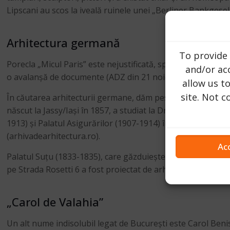
Lipscani au scos la iveală ruinele unei „Berliner Bankgesel
Arhitectura germană
To provide 
Porecla „Micul Paris” este nejustificată, spune arhitectul
and/or acc
o avalanșă de documente (ADZ din 21 noiembrie 2014: „De ce
allow us t
site. Not 
În căutarea arhitecturii germane, dăm peste impunătoarea 
născut la Jassy/Iași în 1857, a studiat la Dresda și a deven
1913) și Palatul Asigurărilor (1907-1914) în Piața Universit
(arhivadearhitectura.ro).
Ac
Palatul Suțu (1833-1835), care găzduiește Muzeul Municipi
pe Strada Rosetti 6 a fost proiectat de arhitectul german Fra
„Carol de Valahia”
Un alt nume indisolubil legat de București este Carol Beni