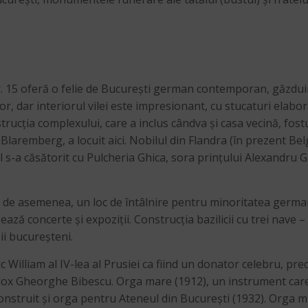
i nr. 15 oferă o felie de București german contemporan, găzd
r, dar interiorul vilei este impresionant, cu stucaturi elabor
strucția complexului, care a inclus cândva și casa vecină, fos
laremberg, a locuit aici. Nobilul din Flandra (în prezent Belg
l s-a căsătorit cu Pulcheria Ghica, sora prințului Alexandru G
, de asemenea, un loc de întâlnire pentru minoritatea germa
ează concerte și expoziții. Construcția bazilicii cu trei nave 
ii bucureșteni.
William al IV-lea al Prusiei ca fiind un donator celebru, pr
todox Gheorghe Bibescu. Orga mare (1912), un instrument care 
 construit și orga pentru Ateneul din București (1932). Orga 