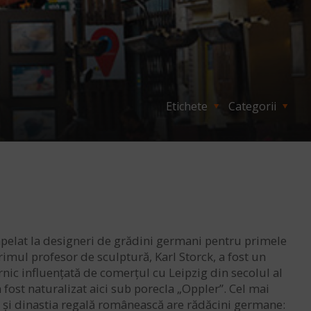
Etichete
Categorii
 apelat la designeri de grădini germani pentru primele
Primul profesor de sculptură, Karl Storck, a fost un
ernic influențată de comerțul cu Leipzig din secolul al
 fost naturalizat aici sub porecla „Oppler”. Cel mai
ar și dinastia regală românească are rădăcini germane: