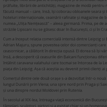
prăfuite, librării de antichități, magazine de modă pentru 
făcută manual – care, însă, își coborau obloanele seara și lă
hoteluri internaționale, ceainării rafinate și magazine de 
numea „Ulița Nemțească” – aleea germană. Prima, pe de altă
străzile Lipscani nu se găsesc doar în București, ci și în C
Cum a început relația comercială intensă dintre Leipzig și 
Adrian Majuru, spune povestea celor doi comercianți care s-
ceasornicar, a călătorit în direcția opusă. El dorea să își v
însă, a descoperit că ceasurile din Balcani funcționau dife
întâlnit caravana valahului care tocmai se întorcea de la L
piața din Leipzig. Așa că aceștia au devenit primii clienți a
Comerțul dintre cele două orașe s-a dezvoltat într-o nouă f
lungul Dunării prin Viena; una spre nord prin Praga și Sax
și una dinspre nordul Moldovei prin Rutenia.
În secolul al XIX-lea, întreaga viață economică din București
tâmplari, sculptori, pictori și a existat chiar și un homeo