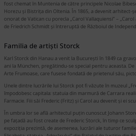
fost chemat în Muntenia de către principele Nicolae Bibes
Horezu și Bistrița din Oltenia. În 1865, a devenit arhitect-ș
onorat de Vatican cu porecla „Carol Vallaquiensi” – „Carol a
de Friedrich Schmidt și întreruptă de Războiul de Indepen
Familia de artiști Storck
Karl Storck din Hanau a venit la București în 1849 ca gravor
ani la München, pregătindu-se special pentru aceasta. De atu
Arte Frumoase, care fusese fondată de prietenul său, pic
Unele dintre lucrările lui Storck pot fi văzute în muzeul „Fr
împodobesc capitala: statuia din marmură de Carrara realiza
Farmacie. Fiii săi Frederic (Fritz) și Carol au devenit și ei sc
În umbra lor se află arhitectul puțin cunoscut Johann Storck
pe fațadă au fost create de Frederic Storck, în timp ce sculpt
expoziția prezintă, de asemenea, lucrări ale tuturor familiei
Elisabeta, statuia „Adevărului” din Palatul de Justiție din B