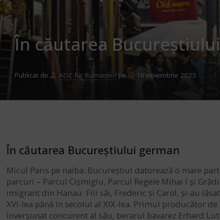
În căutarea Bucureștiulu
Publicat de
ADZ für Rumänien
pe
16 noiembrie 2023
În căutarea Bucureștiului german
Micul Paris pe naiba: Bucureștiul datorează o mare parte
parcuri – Parcul Cișmigiu, Parcul Regele Mihai I și Grădin
imigrant din Hanau. Fiii săi, Frederic și Carol, și-au lă
XVI-lea până în secolul al XIX-lea. Primul producător de 
înverșunat concurent al său, berarul bavarez Erhard Luth