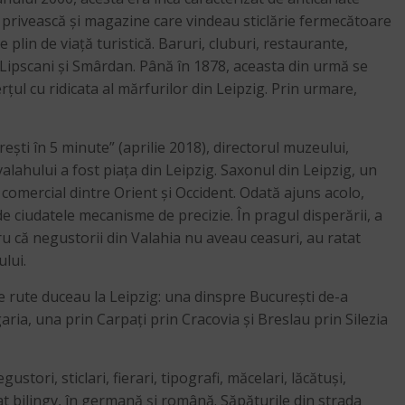
-l privească și magazine care vindeau sticlărie fermecătoare
 plin de viață turistică. Baruri, cluburi, restaurante,
t Lipscani și Smârdan. Până în 1878, aceasta din urmă se
ul cu ridicata al mărfurilor din Leipzig. Prin urmare,
ști în 5 minute” (aprilie 2018), directorul muzeului,
alahului a fost piața din Leipzig. Saxonul din Leipzig, un
ul comercial dintre Orient și Occident. Odată ajuns acolo,
de ciudatele mecanisme de precizie. În pragul disperării, a
ru că negustorii din Valahia nu aveau ceasuri, au ratat
ului.
te rute duceau la Leipzig: una dinspre București de-a
ia, una prin Carpați prin Cracovia și Breslau prin Silezia
tori, sticlari, fierari, tipografi, măcelari, lăcătuși,
tat bilingv, în germană și română. Săpăturile din strada