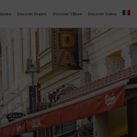
ișoara
Discover Brașov
Discover Vâlcea
Discover Sulina