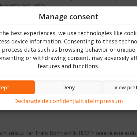
lschaft” (1910-1930).
Manage consent
the best experiences, we use technologies like cook
 Adrian Crăciunescu. Dimpotrivă, Bucureștiul este caracteriz
ess device information. Consenting to these technol
 Bucureștiul este diferit”). Capitala franceză a fost doar u
o process data such as browsing behavior or unique 
consenting or withdrawing consent, may adversely aff
clădire a Băncii Române de Credit din Strada Stavropoleos 6
features and functions.
it cetățean român în 1894, a construit și Banca de Scont (1903
ății, vilele Elenei G. Cantacuzino (1899) și a directorului Șco
cept
Deny
View pre
ului București, a fost proiectat de arhitecții vienezi Conra
Declarație de confidențialitate
Impressum
nz Schiller, iar decorul exterior a fost realizat de Karl Storc
sch, născut Karl Franz Böhnisch în 1822 în ceea ce este astăz