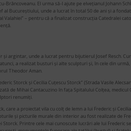
cu-Brâncoveanu. El urma să-l ajute pe elvețianul Johann Sch
ef al Bucureștiului, unde a lucrat în total 50 de ani și a fond
l Valahiei” – pentru că a finalizat construcția Catedralei cato
dență.
 și argintar, unde a lucrat pentru bijutierul Josef Resch. Cur
nci, a realizat busturi și alte sculpturi și, în cele din urmă
torul Theodor Aman.
ederic Storck și Cecilia Cuțescu Storck” (Strada Vasile Alecsand
tă de Mihai Cantacuzino în fața Spitalului Colțea, medicul Ca
ulptori renumiți.
, care a proiectat vila cu colț de lemn a lui Frederic și Cecil
urile și picturile murale din interior au fost realizate de Fred
 Storck. Printre cele mai cunoscute lucrări ale lui Frederic se
ucurești, monumentele funerare ale tatălui (bustul) și fratelui