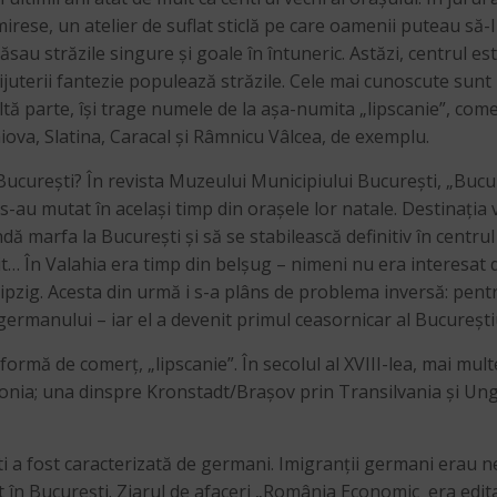
mirese, un atelier de suflat sticlă pe care oamenii puteau să
sau străzile singure și goale în întuneric. Astăzi, centrul este
bijuterii fantezie populează străzile. Cele mai cunoscute sun
 parte, își trage numele de la așa-numita „lipscanie”, comerț
raiova, Slatina, Caracal și Râmnicu Vâlcea, de exemplu.
București? În revista Muzeului Municipiului București, „Bucure
au mutat în același timp din orașele lor natale. Destinația v
ândă marfa la București și să se stabilească definitiv în centr
rit… În Valahia era timp din belșug – nimeni nu era interesat 
eipzig. Acesta din urmă i s-a plâns de problema inversă: pent
i germanului – iar el a devenit primul ceasornicar al București
ormă de comerț, „lipscanie”. În secolul al XVIII-lea, mai mul
onia; una dinspre Kronstadt/Brașov prin Transilvania și Ungar
 a fost caracterizată de germani. Imigranții germani erau negus
pat în București. Ziarul de afaceri „România Economic˛ era edi