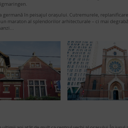
Sigmaringen.
nța germană în peisajul orașului. Cutremurele, replanificar
 maraton al splendorilor arhitecturale – ci mai degrabă o 
rmanzi…
ultimii ani atât de mult ca centrul vechi al orașului. În jurul