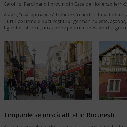
Carol I și Ferdinand I provin din Casa de Hohenzollern-
Astăzi, însă, aproape că trebuie să cauți cu lupa influe
Turul pe urmele Bucureștiului german nu este, așadar, un
figurilor istorice, un aperitiv pentru cunoscători și gu
Timpurile se mișcă altfel în București
Aproape nicio altă parte a orașului nu și-a schimbat fața în 