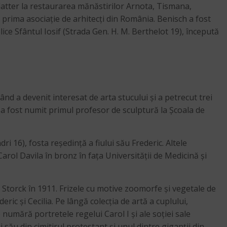
latter la restaurarea mănăstirilor Arnota, Tismana,
at prima asociație de arhitecți din România. Benisch a fost
lice Sfântul Iosif (Strada Gen. H. M. Berthelot 19), începută
ând a devenit interesat de arta stucului și a petrecut trei
, a fost numit primul profesor de sculptură la Școala de
ri 16), fosta reședință a fiului său Frederic. Altele
rol Davila în bronz în fața Universității de Medicină și
ia Storck în 1911. Frizele cu motive zoomorfe și vegetale de
eric și Cecilia. Pe lângă colecția de artă a cuplului,
 numără portretele regelui Carol I și ale soției sale
 său din cimitirul protestant și unul dintre giganții din