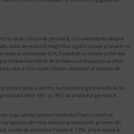
uind nu doar cursuri de germană, ci și evenimente despre
ate, sobe de teracotă magnifice, oglinzi uriașe și tavane cu
tul sediu al ambasadei SUA. Începând cu secolul al XIX-lea,
ia) fusese transferat de la Odessa la București ca ofițer
hica, care a fost numit ulterior domnitor al Valahiei de
nă protestantă și pentru bucureștenii germanofili. Acolo
– proiectată între 1851 și 1853 de arhitectul german A.
ecum și pe catolici precum împăratul Franz Joseph al
nu lipsește din nicio biserică protestantă, provine din
mică, creată de Johannes Prause în 1796, a fost adusă la