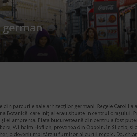
i german
 din parcurile sale arhitecților germani. Regele Carol I a
a Botanică, care inițial erau situate în centrul orașului. 
sat și ei amprenta. Piața bucureșteană din centru a fost put
bere, Wilhelm Höflich, provenea din Oppeln, în Silezia, și a
er, a devenit mai târziu furnizor al curții regale. Da, chi