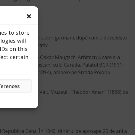
ies to store
at de maeștrii constructori germani, după cum o dovedește
ogies will
n model administrativ.
IDs on this
ect certain
-8, construită de Oskar Maugsch. Arhitectul, care s-a
) la intersecția Lipscani cu E. Carada, Palatul BCR (1911-
lii Centrale de Fete (1894), ambele pe Strada Polonă
ferences
d Schwink și Johann Veit. Muzeul „Theodor Aman” (1868) de
k.
i Republica Cehă. În 1840, tânărul de aproape 25 de ani a